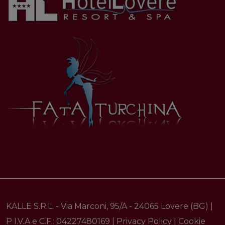
KALLE S.R.L. - Via Marconi, 95/A - 24065 Lovere (BG) |
P I.V.A e C.F.: 04227480169 |
Privacy Policy
|
Cookie